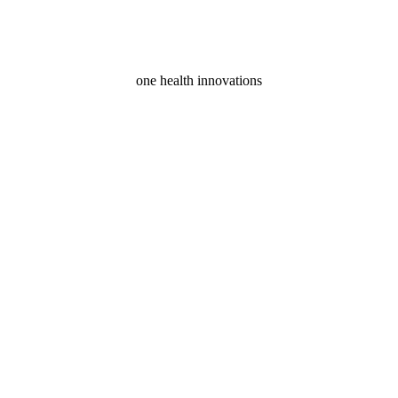
one health innovations
une 28, 2024
, 2024